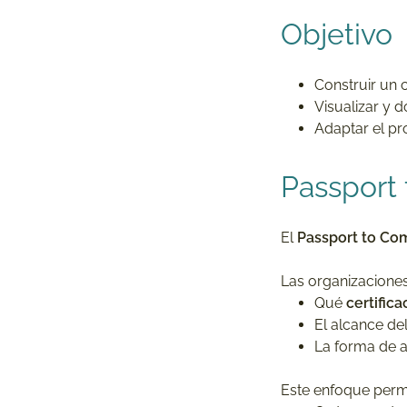
Objetivo
Construir un 
Visualizar y 
Adaptar el pr
Passport
El
Passport to Co
Las organizaciones
Qué
certifica
El alcance de
La forma de ac
Este enfoque perm