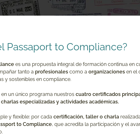
el Passaport to Compliance?
liance
es una propuesta integral de formación continua en 
mpañar tanto a
profesionales
como a
organizaciones
en el 
s y sostenibles en compliance.
ra en un único programa nuestros
cuatro certificados princip
, charlas especializadas y actividades académicas.
ple y flexible: por cada
certificación, taller o charla
realizad
Passport to Compliance
, que acredita la participación y el av
o.