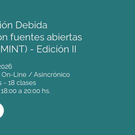
ción Debida
on fuentes abiertas
INT) - Edición II
 2026
l On-Line / Asincrónico
s - 18 clases
18:00 a 20:00 hs.