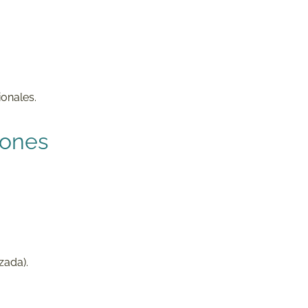
ionales.
iones
zada).