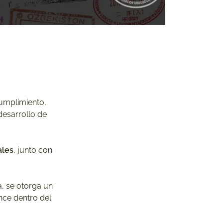
cumplimiento,
desarrollo de
ales
, junto con
a, se otorga un
ance dentro del